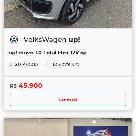
VolksWagen
up!
up! move 1.0 Total Flex 12V 5p
2014/2015
104.279 km
45.900
R$
Ver mais